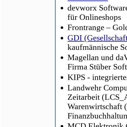
devworx Softwar
für Onlineshop
Frontrange – G
GDI (Gesellschaf
kaufmännische So
Magellan und daV
Firma Stüber So
KIPS - integrier
Landwehr Comput
Zeitarbeit (LCS
Warenwirtschaft 
Finanzbuchhaltu
MCD Elektronik (