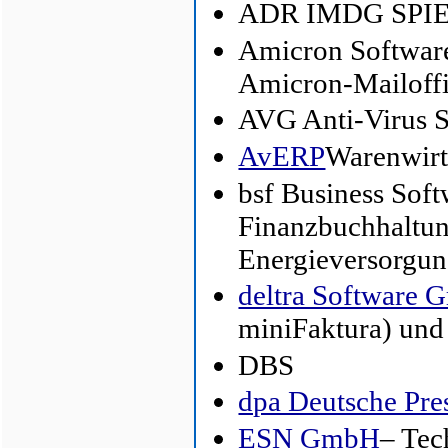
ADR IMDG SPIEG
Amicron Software
Amicron-Mailoff
AVG Anti-Virus 
AvERP
Warenwirt
bsf Business Soft
Finanzbuchhaltun
Energieversorgu
deltra Software
miniFaktura) un
DBS
dpa Deutsche Pre
ESN GmbH
– Tec