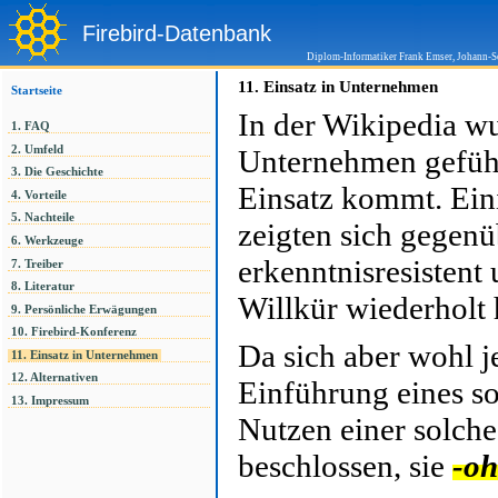
Firebird-Datenbank
Diplom-Informatiker Frank Emser, Johann-S
11.
Einsatz in Unternehmen
Startseite
In der Wikipedia w
1. FAQ
2. Umfeld
Unternehmen gefüh
3. Die Geschichte
Einsatz kommt. Ein
4. Vorteile
5. Nachteile
zeigten sich gegenü
6. Werkzeuge
erkenntnisresistent 
7. Treiber
8. Literatur
Willkür wiederholt 
9. Persönliche Erwägungen
10. Firebird-Konferenz
Da sich aber wohl j
11. Einsatz in Unternehmen
12. Alternativen
Einführung eines s
13. Impressum
Nutzen einer solche
beschlossen, sie
-oh